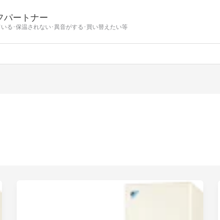
フパートナー
ている･保温されない･異音がする･買い替えたい等