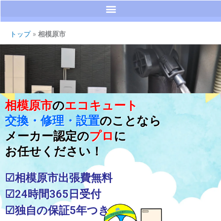
トップ
»
相模原市
相模原市
の
エコキュート
交換・修理・設置
のことなら
メーカー認定の
プロ
に
お任せください！
☑相模原市出張費無料
☑24時間365日受付
☑独自の保証5年つき