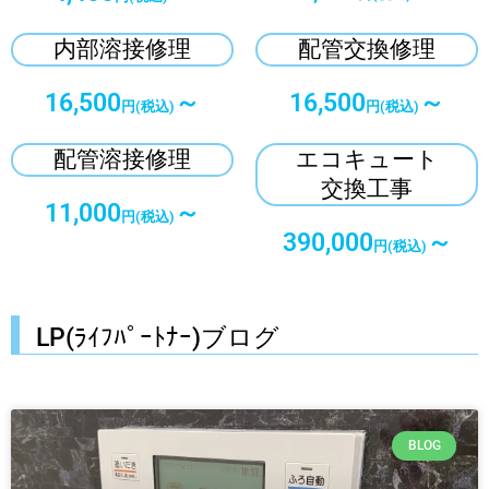
内部溶接修理
配管交換修理
16,500
～
16,500
～
円(税込)
円(税込)
配管溶接修理
エコキュート
交換工事
11,000
～
円(税込)
390,000
～
円(税込)
LP(ﾗｲﾌﾊﾟｰﾄﾅｰ)ブログ
BLOG