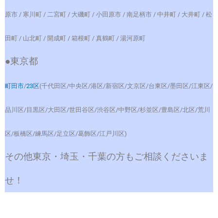
原市 / 寒川町 / 二宮町 / 大磯町 / 小田原市 / 南足柄市 / 中井町 / 大井町 / 松
田町 / 山北町 / 開成町 / 箱根町 / 真鶴町 / 湯河原町
●東京都
町田市
/
23区
(千代田区/中央区/港区/新宿区/文京区/台東区/墨田区/江東区/
品川区/目黒区/大田区/世田谷区/渋谷区/中野区/杉並区/豊島区/北区/荒川
区/板橋区/練馬区/足立区/葛飾区/江戸川区)
その他東京・埼玉・千葉の方もご相談くださいま
せ！