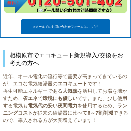
✉メールでのお問い合わせフォームはこちら☟
相模原市でエコキュート新規導入/交換をお
考えの方へ
近年、オール電化の流行等で需要が高まってきているの
が、エコな電気給湯器の
エコキュート
です！
再生可能エネルギーである
大気熱
を活用してお湯を沸か
すため、
省エネ
で
環境にも優しい
です。また、少し使用
する電気も
電気代の安い夜間電力
を使用するため、
ラン
ニングコスト
が従来の給湯器に比べ
て6～7割削減
できる
ので、導入される方が大変増えています！