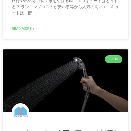
旅行や出張等で長く家を空ける時、エコキュートはどうす
る？ ランニングコストが安い事等から人気の高いエコキュ
ートは、貯
READ MORE »
BLOG