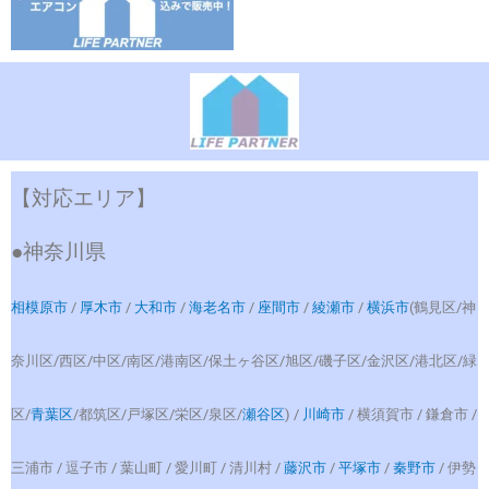
【対応エリア】
●神奈川県
相模原市
/
厚木市
/
大和市
/
海老名市
/
座間市
/
綾瀬市
/
横浜市
(鶴見区/神
奈川区/西区/中区/南区/港南区/保土ヶ谷区/旭区/磯子区/金沢区/港北区/緑
区/
青葉区
/都筑区/戸塚区/栄区/泉区/
瀬谷区
) /
川崎市
/ 横須賀市 / 鎌倉市 /
三浦市 / 逗子市 / 葉山町 / 愛川町 / 清川村 /
藤沢市
/
平塚市
/
秦野市
/ 伊勢